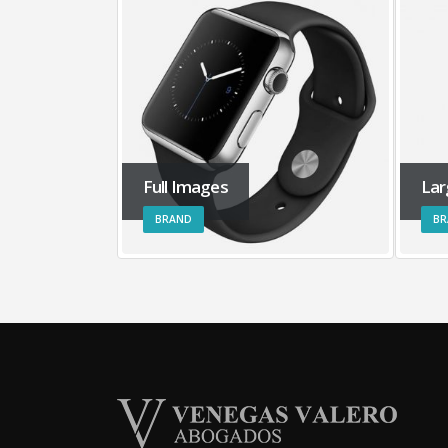
Full Images
Lar
BRAND
BR