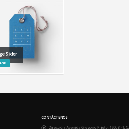
ge Slider
AND
CONTÁCTENOS
Dirección:
Avenida Gregorio Prieto, 19D, 3º-1, 