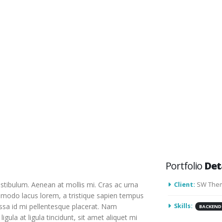
Portfolio
Det
stibulum. Aenean at mollis mi. Cras ac urna
Client:
SW The
mmodo lacus lorem, a tristique sapien tempus
assa id mi pellentesque placerat. Nam
Skills:
BACKEND
ligula at ligula tincidunt, sit amet aliquet mi