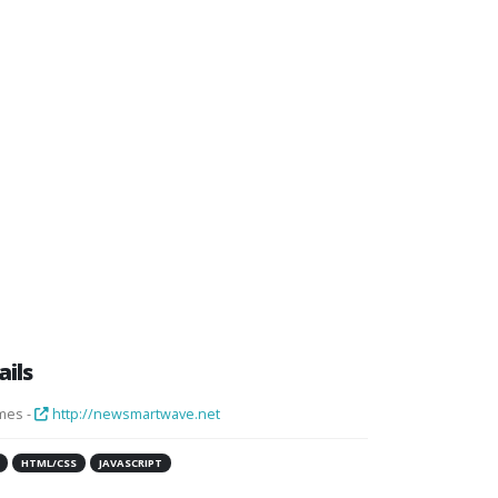
ails
mes -
http://newsmartwave.net
HTML/CSS
JAVASCRIPT