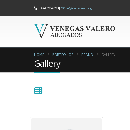
+34 647 954 993
|
6015n@icamalaga.org
HOME
PORTFOLIOS
BRAND
GALLERY
Gallery