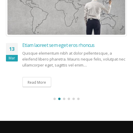
Etiam laoreet sem eget eros rhoncus
13
Quisque elementum nibh at dolor pellentesque, a
Mar
eleifend libero pharetra. Mauris neque felis, volutpat nec
ullamcorper eget, sagittis vel enim....
Read More