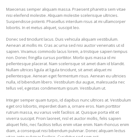
Maecenas semper aliquam massa. Praesent pharetra sem vitae
nisi eleifend molestie. Aliquam molestie scelerisque ultricies.
Suspendisse potenti. Phasellus interdum risus at mi ullamcorper
lobortis. In et metus aliquet, suscipit leo.
Donec sed tincidunt lacus. Duis vehicula aliquam vestibulum.
Aenean at mollis mi. Cras ac urna sed nisi auctor venenatis ut id
sapien. Vivamus commodo lacus lorem, a tristique sapien tempus
non. Donec fringilla cursus porttitor. Morbi quis massa id mi
pellentesque placerat. Nam scelerisque sit amet diam id blandit.
Nullam ultrices ligula at ligula tincidunt, sit amet aliquet mi
pellentesque. Aenean eget fermentum risus. Aenean eu ultricies
nulla, id bibendum libero. Vestibulum dui augue, malesuada nec
tellus vel, egestas condimentum ipsum. Vestibulum ut.
Integer semper quam turpis, id dapibus nunc ultrices at. Vestibulum
eget orci lobortis, imperdiet diam a, ornare eros. Nam porttitor
rutrum massa, eu varius velit facilisis at. Quisque porta elit et
viverra suscipit. Proin laoreet, nisl et auctor mollis, felis sapien
aliquet felis, nec facilisis tellus enim vitae enim. Nam rhoncus enim
diam, a consequat nisi bibendum pulvinar. Donec aliquam lectus
vitae ante pulvinar facilisis. Curabitur sed sem est.