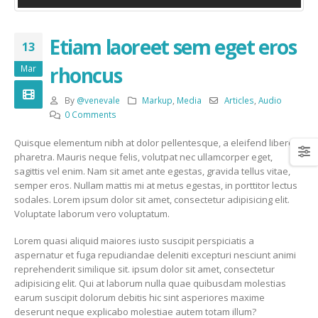
Etiam laoreet sem eget eros
13
rhoncus
Mar
By
@venevale
Markup
,
Media
Articles
,
Audio
0 Comments
Quisque elementum nibh at dolor pellentesque, a eleifend libero
pharetra. Mauris neque felis, volutpat nec ullamcorper eget,
sagittis vel enim. Nam sit amet ante egestas, gravida tellus vitae,
semper eros. Nullam mattis mi at metus egestas, in porttitor lectus
sodales. Lorem ipsum dolor sit amet, consectetur adipisicing elit.
Voluptate laborum vero voluptatum.
Lorem quasi aliquid maiores iusto suscipit perspiciatis a
aspernatur et fuga repudiandae deleniti excepturi nesciunt animi
reprehenderit similique sit. ipsum dolor sit amet, consectetur
adipisicing elit. Qui at laborum nulla quae quibusdam molestias
earum suscipit dolorum debitis hic sint asperiores maxime
deserunt neque explicabo molestiae autem totam illum?